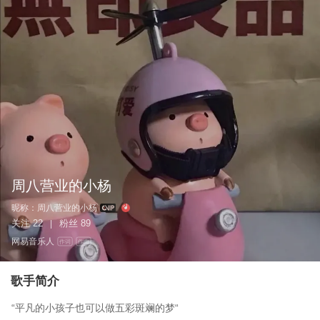
周八营业的小杨
昵称：
周八营业的小杨
关注
22
粉丝
89
|
网易音乐人
作词
作曲
歌手简介
“平凡的小孩子也可以做五彩斑斓的梦“