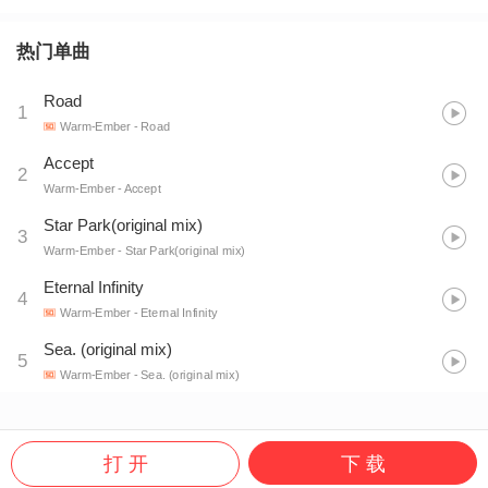
热门单曲
Road
1
Warm-Ember
- Road
Accept
2
Warm-Ember
- Accept
Star Park(original mix)
3
Warm-Ember
- Star Park(original mix)
Eternal Infinity
4
Warm-Ember
- Eternal Infinity
Sea. (original mix)
5
Warm-Ember
- Sea. (original mix)
打 开
下 载