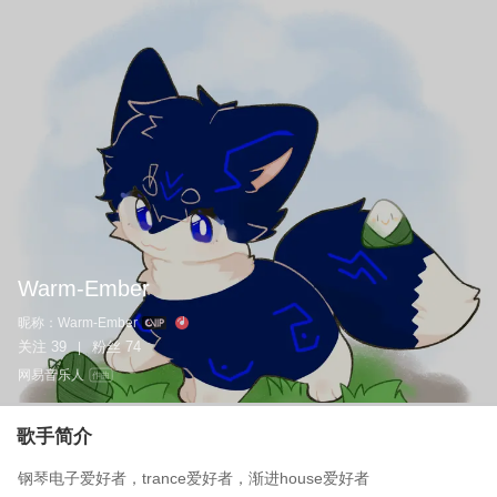
Warm-Ember
昵称：
Warm-Ember
关注
39
粉丝
74
|
网易音乐人
作曲
歌手简介
钢琴电子爱好者，trance爱好者，渐进house爱好者