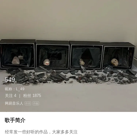
549.
昵称：
L_49
关注
4
粉丝
1875
|
网易音乐人
作词
作曲
歌手简介
经常发一些好听的作品，大家多多关注