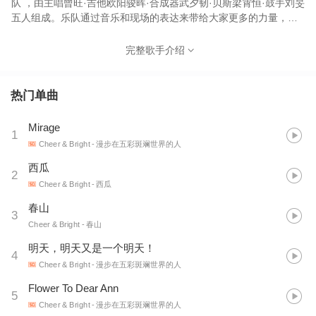
队 ，由主唱曾旺·吉他欧阳骏晖·合成器武夕韧·贝斯梁霄恒·鼓手刘旻
五人组成。乐队通过音乐和现场的表达来带给大家更多的力量，那
些梦幻的身影，那些发着光的瞳孔，都会变成五颜六色的线条，贯
穿进彼此的身体，透过灵魂让我们交织在一起，为生命而呐喊！ 工
完整歌手介绍
作Economy：18908597271
热门单曲
Mirage
1
Cheer & Bright
- 漫步在五彩斑斓世界的人
西瓜
2
Cheer & Bright
- 西瓜
春山
3
Cheer & Bright
- 春山
明天，明天又是一个明天！
4
Cheer & Bright
- 漫步在五彩斑斓世界的人
Flower To Dear Ann
5
Cheer & Bright
- 漫步在五彩斑斓世界的人