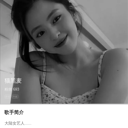
猫黑麦
粉丝
693
作词
作曲
歌手简介
大陆女艺人......