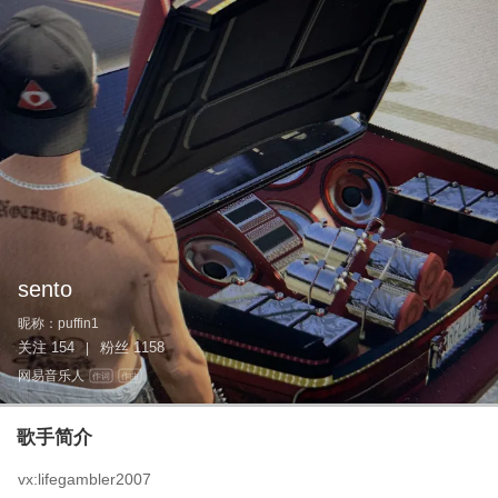
sento
昵称：
puffin1
关注
154
粉丝
1158
|
网易音乐人
作词
作曲
歌手简介
vx:lifegambler2007