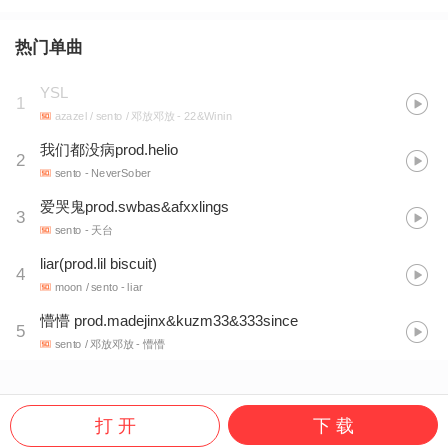
热门单曲
YSL
1
azazel / sento / 邓放邓放
- 22&Winin
我们都没病prod.helio
2
sento
- NeverSober
爱哭鬼prod.swbas&afxxlings
3
sento
- 天台
liar(prod.lil biscuit)
4
moon / sento
- liar
懵懵 prod.madejinx&kuzm33&333since
5
sento / 邓放邓放
- 懵懵
打 开
下 载