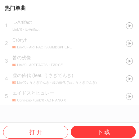
热门单曲
iL-Artifact
1
Link"0
- iL-Artifact
Crònyh
2
Link"0
- ARTIFACTS:ATMØSPHERE
咎の残像
3
Link"0
- ARTIFACTS：FØRCE
虚の依代 (feat. うさぎでんき)
4
Link"0 / うさぎでんき
- 虚の依代 (feat. うさぎでんき)
エイドスとヒュレー
5
Connexio / Link"0
- AD:PIANO X
打 开
下 载