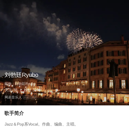
刘勃廷Ryubo
昵称：
刘勃廷Ryubo
关注
38
粉丝
3397
|
网易音乐人
作词
作曲
歌手简介
Jazz＆Pop系Vocal。作曲、编曲、主唱。