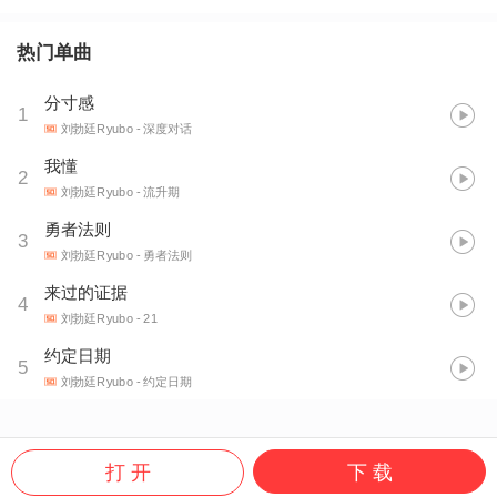
热门单曲
分寸感
1
刘勃廷Ryubo
- 深度对话
我懂
2
刘勃廷Ryubo
- 流升期
勇者法则
3
刘勃廷Ryubo
- 勇者法则
来过的证据
4
刘勃廷Ryubo
- 21
约定日期
5
刘勃廷Ryubo
- 约定日期
打 开
下 载