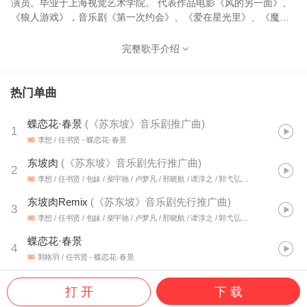
演员。毕业于上海视觉艺术学院。 代表作品电影《风的另一面》、
《狼人游戏》，音乐剧《第一次约会》、《爱在星光里》、《魔女
宅急便》、《摇滚年代》 ，话剧《繁花》、《谋杀启事》、《圣女
的救济》等。
完整歌手介绍
热门单曲
蝶恋花·春景
(
《苏东坡》音乐剧推广曲
)
1
李想 / 任书贤
- 蝶恋花·春景
东坡肉
(
《苏东坡》音乐剧先行推广曲
)
2
李想 / 任书贤 / 包妹 / 柴宇驰 / 卢梦凡 / 邢晓航 / 谭淳之 / 郭弋弘 / 王也
- 东坡肉
东坡肉Remix
(
《苏东坡》音乐剧先行推广曲
)
3
李想 / 任书贤 / 包妹 / 柴宇驰 / 卢梦凡 / 邢晓航 / 谭淳之 / 郭弋弘 / 王也
- 东坡肉Rem
蝶恋花·春景
4
郭格羽 / 任书贤
- 蝶恋花·春景
打 开
下 载