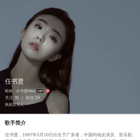
任书贤
昵称：
任书贤Nika
关注
30
粉丝
59
|
网易音乐人
歌手简介
任书贤，1997年3月10日出生于广东省，中国内地女演员、音乐剧