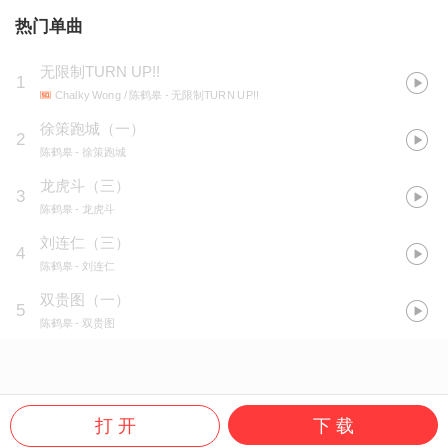
热门单曲
无限制TURN UP!!
1
Chalky Wong / 陈鹤皋
- 无限制TURN UP!!
徐策跑城（一）
2
陈鹤皋
- 徐策跑城
龙虎斗（三）
3
陈鹤皋
- 龙虎斗
刘连仁（三）
4
陈鹤皋
- 刘连仁
双贵图（一）
5
陈鹤皋
- 双贵图
打 开
下 载