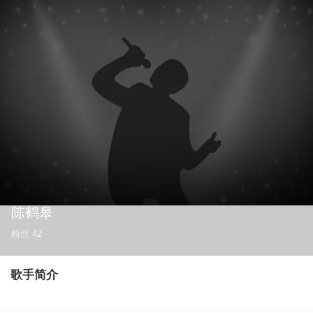
陈鹤皋
粉丝
42
歌手简介