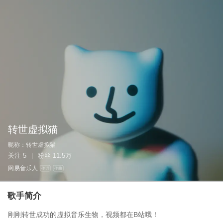
转世虚拟猫
昵称：
转世虚拟猫
关注
5
粉丝
11.5万
|
网易音乐人
作词
作曲
歌手简介
刚刚转世成功的虚拟音乐生物，视频都在B站哦！