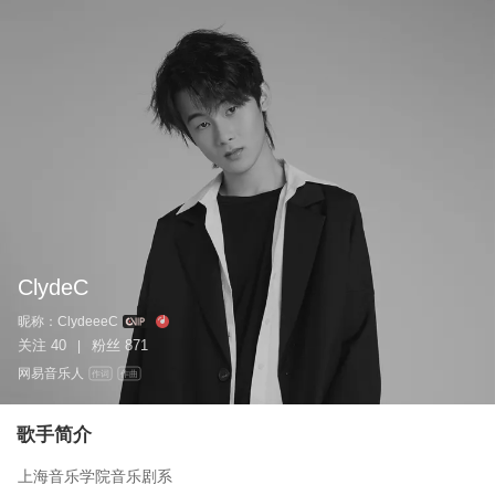
ClydeC
昵称：
ClydeeeC
关注
40
粉丝
871
|
网易音乐人
作词
作曲
歌手简介
上海音乐学院音乐剧系