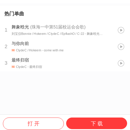
热门单曲
舞象晗光
(
珠海一中第51届校运会会歌
)
1
刘宝仪Bonnie / Hokeem / ClydeC / EpflashO / C-22
- 舞象晗光（珠海一中第51届校运会会歌）
与你向前
2
ClydeC / Hokeem
- come with me
最终归宿
3
ClydeC
- 最终归宿
打 开
下 载