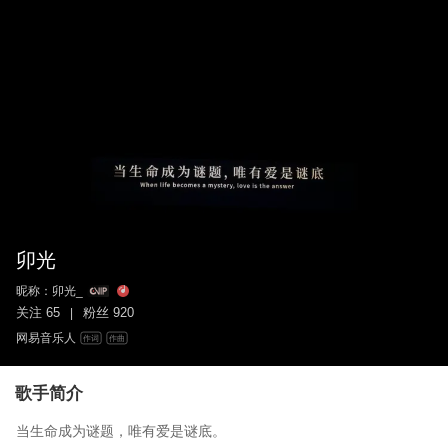
卯光
昵称：
卯光_
关注
65
粉丝
920
|
网易音乐人
作词
作曲
歌手简介
当生命成为谜题，唯有爱是谜底。