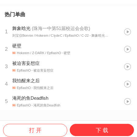
热门单曲
舞象晗光
(
珠海一中第51届校运会会歌
)
1
刘宝仪Bonnie / Hokeem / ClydeC / EpflashO / C-22
- 舞象晗光（珠海一中第51届校运会会歌）
硬壁
2
Hokeem / Z-DARK / EpflashO
- 硬壁
被迫害妄想症
3
EpflashO
- 被迫害妄想症
我怕醒来之后
4
EpflashO
- 我怕醒来之后
淹死的鱼Deadfish
5
EpflashO
- 淹死的鱼Deadfish
打 开
下 载