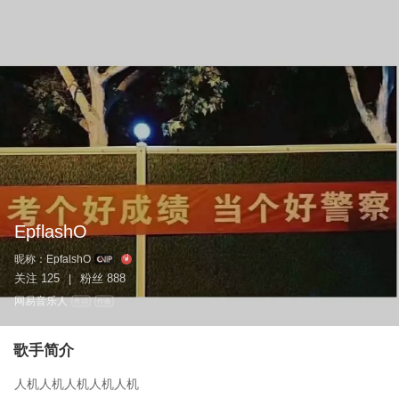
EpflashO
昵称：
EpfalshO
关注
125
粉丝
888
|
网易音乐人
作词
作曲
歌手简介
人机人机人机人机人机