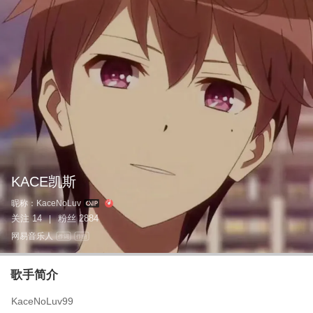
KACE凯斯
昵称：
KaceNoLuv
关注
14
粉丝
2884
|
网易音乐人
作词
作曲
歌手简介
KaceNoLuv99