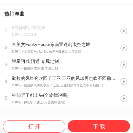
热门单曲
6号修改口水旋律
1
DJ6号
- 口水旋律
全英文FunkyHouse东南亚迷幻太空之旅
2
DJ6号
- 全英文FunkyHouse东南亚迷幻太空之旅
福星阿成 阿通 专属定制
3
DJ6号
- 福星阿成 阿通 专属定制
勐拉的风终究吹回了三亚 三亚的风却再也吹不回勐拉
(
罗公子
4
DJ6号
- 勐拉的风终究吹回了三亚 三亚的风却再也吹不回勐拉 （罗公子专属）
神仙听了都上头(全旋律说唱）
5
DJ6号
- 神仙听了都上头(全旋律说唱）
打 开
下 载