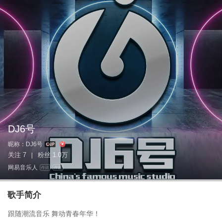
DJ6号
昵称：
DJ6号
关注
7
粉丝
1.0万
|
网易音乐人
作词
作曲
歌手简介
跟随潮流音乐 舞动青春年华！