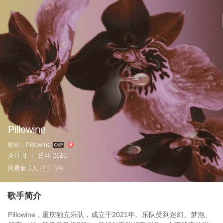
Pillowine
昵称：
Pillowine
关注
3
粉丝
2616
|
网易音乐人
作词
作曲
歌手简介
Pillowine，重庆独立乐队，成立于2021年。乐队受到迷幻、梦泡、