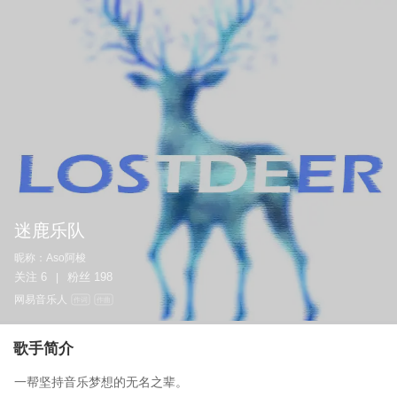
迷鹿乐队
昵称：
Aso阿梭
关注
6
粉丝
198
|
网易音乐人
作词
作曲
歌手简介
一帮坚持音乐梦想的无名之辈。