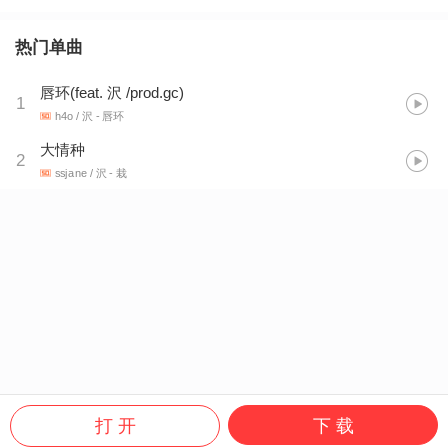
热门单曲
唇环(feat. 沢 /prod.gc)
1
h4o / 沢
- 唇环
大情种
2
ssjane / 沢
- 栽
打 开
下 载