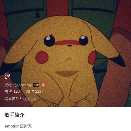
沢
昵称：
沢potforby
关注
120
粉丝
1117
|
网易音乐人
作词
作曲
歌手简介
emotion藝術家