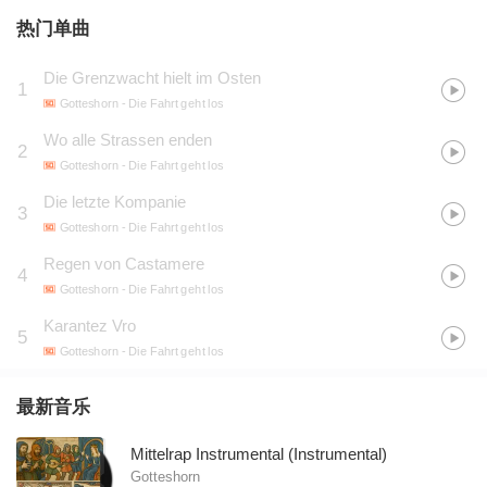
热门单曲
Die Grenzwacht hielt im Osten
1
Gotteshorn
- Die Fahrt geht los
Wo alle Strassen enden
2
Gotteshorn
- Die Fahrt geht los
Die letzte Kompanie
3
Gotteshorn
- Die Fahrt geht los
Regen von Castamere
4
Gotteshorn
- Die Fahrt geht los
Karantez Vro
5
Gotteshorn
- Die Fahrt geht los
最新音乐
Mittelrap Instrumental (Instrumental)
Gotteshorn