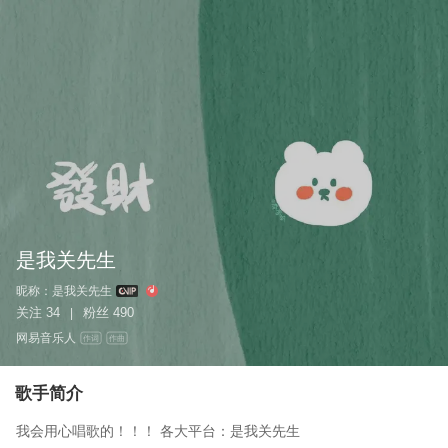
是我关先生
昵称：
是我关先生
关注
34
粉丝
490
|
网易音乐人
作词
作曲
歌手简介
我会用心唱歌的！！！ 各大平台：是我关先生