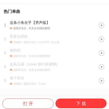
热门单曲
这条小鱼在乎【男声版】
1
是我关先生
- 关先生的随机翻唱
星星在唱歌
2
吴瑞林 / 是我关先生 / urso宇泽
- 在云端
闹哄哄
3
是我关先生
- 关先生的随机翻唱
金风玉露（cover 旅行新蜜蜂)
4
是我关先生
- 关先生的随机翻唱
彼个所在
5
吴瑞林 / 是我关先生
- Cover
打 开
下 载