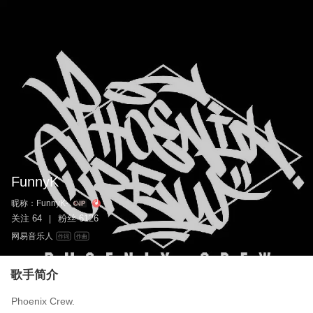
FunnyK
昵称：
FunnyK-
关注
64
粉丝
6126
|
网易音乐人
作词
作曲
歌手简介
Phoenix Crew.