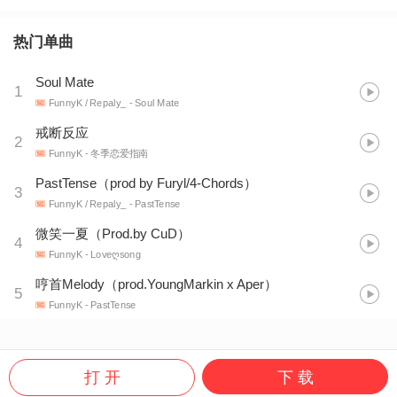
热门单曲
Soul Mate
1
FunnyK / Repaly_
- Soul Mate
戒断反应
2
FunnyK
- 冬季恋爱指南
PastTense（prod by Furyl/4-Chords）
3
FunnyK / Repaly_
- PastTense
微笑一夏（Prod.by CuD）
4
FunnyK
- Loveღsong
哼首Melody（prod.YoungMarkin x Aper）
5
FunnyK
- PastTense
打 开
下 载