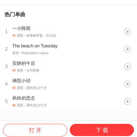
热门单曲
一小阵雨
1
英褀
- 玫瑰钢琴集：红与白
The beach on Tuesday
2
英褀
- Relaxation nature
安静的午后
3
英褀
- 云与青春
禅院小径
4
英褀
- 那年的12个月
风铃的思念
5
英褀
- 那年的12个月
打 开
下 载