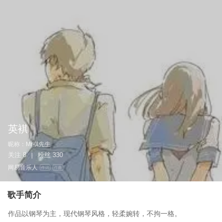
英褀
昵称：
Mr褀先生
关注
8
粉丝
330
|
网易音乐人
作词
作曲
歌手简介
作品以钢琴为主，现代钢琴风格，轻柔婉转，不拘一格。