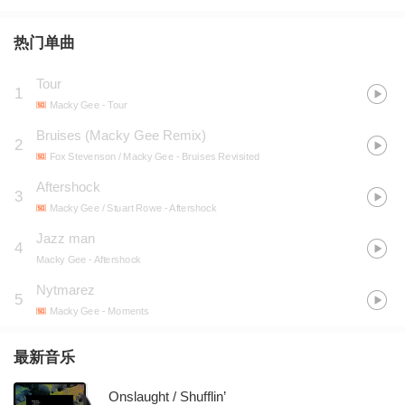
热门单曲
Tour
1
Macky Gee
- Tour
Bruises (Macky Gee Remix)
2
Fox Stevenson / Macky Gee
- Bruises Revisited
Aftershock
3
Macky Gee / Stuart Rowe
- Aftershock
Jazz man
4
Macky Gee
- Aftershock
Nytmarez
5
Macky Gee
- Moments
最新音乐
Onslaught / Shufflin’