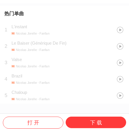
热门单曲
L'instant
1
Nicolas Jorelle
- Fanfan
Le Baiser (Générique De Fin)
2
Nicolas Jorelle
- Fanfan
Valse
3
Nicolas Jorelle
- Fanfan
Brazil
4
Nicolas Jorelle
- Fanfan
Chaloup
5
Nicolas Jorelle
- Fanfan
打 开
下 载