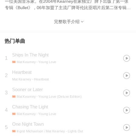
一位美国音乐家。在2004年Kearney在家独立厂牌下出版了第一张
专辑《Bullet》，06年加盟了主流厂牌哥伦比亚唱片后第二张专辑
《Nothing Left to Lose》问世，这张在纳仕维尔Dark Horse Studio
录制的专辑，为Kearney稍稍淡化Hip-Hop的押韵，更多的专注于吉
完整歌手介绍
他的演奏上，旋律性更强。
热门单曲
Ships In The Night
1
Mat Kearney
- Young Love
Heartbeat
2
Mat Kearney
- Heartbeat
Sooner or Later
3
Mat Kearney
- Young Love (Deluxe Edition)
Chasing The Light
4
Mat Kearney
- Young Love
One Night Town
5
Ingrid Michaelson / Mat Kearney
- Lights Out