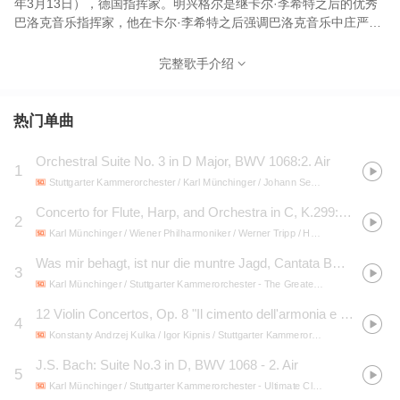
年3月13日），德国指挥家。明兴格尔是继卡尔·李希特之后的优秀
巴洛克音乐指挥家，他在卡尔·李希特之后强调巴洛克音乐中庄严、
华丽与柔美、精致的对比，乐评界给予很高的评介。
完整歌手介绍
热门单曲
Orchestral Suite No. 3 in D Major, BWV 1068:2. Air
1
Stuttgarter Kammerorchester / Karl Münchinger / Johann Sebastian Bach
- "'Bro
Concerto for Flute, Harp, and Orchestra in C, K.299:2. Andantino
2
Karl Münchinger / Wiener Philharmoniker / Werner Tripp / Hubert Jellinek
- Harp
Was mir behagt, ist nur die muntre Jagd, Cantata BWV 208:Schafe können sicher weiden (Sheep may safely graze)
3
Karl Münchinger / Stuttgarter Kammerorchester
- The Greatest Classical Show on Earth
12 Violin Concertos, Op. 8 "Il cimento dell'armonia e dell'inventione" / Concerto No. 2 in G Minor for solo violin, RV315 "L'Estate":II. Adagio - Presto
4
Konstanty Andrzej Kulka / Igor Kipnis / Stuttgarter Kammerorchester / Karl Münchinger / Antonio Vivaldi
J.S. Bach: Suite No.3 in D, BWV 1068 - 2. Air
5
Karl Münchinger / Stuttgarter Kammerorchester
- Ultimate Classical Dreams