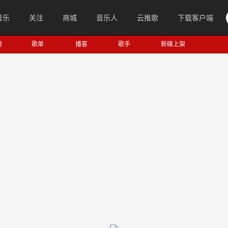
音乐
关注
商城
音乐人
云推歌
下载客户端
榜
歌单
播客
歌手
新碟上架