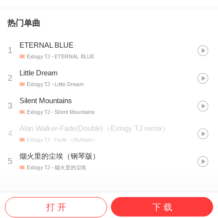
热门单曲
ETERNAL BLUE
1
Exlogy TJ
- ETERNAL BLUE
Little Dream
2
Exlogy TJ
- Little Dream
Silent Mountains
3
Exlogy TJ
- Silent Mountains
Alan Walker-Fade(Double)（Exlogy TJ remix）
4
Exlogy TJ
- Fade （Multiple）
烟火里的尘埃（钢琴版）
5
Exlogy TJ
- 烟火里的尘埃
打 开
下 载