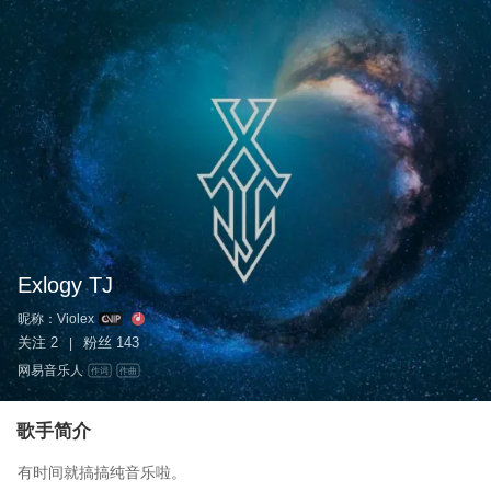
Exlogy TJ
昵称：
Violex
关注
2
粉丝
143
|
网易音乐人
作词
作曲
歌手简介
有时间就搞搞纯音乐啦。