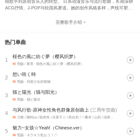
唱歌手到原创音乐人的转型。 日系动漫音乐与流行歌曲，长期深耕
ACG抒情、J-POP与轻国风赛道。她的创作风格多样，声线可塑性
较强，擅长用克制又真挚的演唱传递情绪，创作题材围绕治愈、鼓
舞、心动的主题展开，歌曲画面感较强，自带动漫OST的氛围感。
完整歌手介绍
作为DIY音乐人，熙扬Akane长期独立包揽歌词创作、人声录制与策
划监制，不局限于单一曲风，不断融合华语流行与日系编曲逻辑。
从第一首单曲发布开始，稳定保持原创作品更新。 未来她将持续推
热门单曲
出原创单曲与短篇EP，继续用旋律搭建属于自己的音乐小世界，把
更多细腻温柔的故事唱给听众。
桜色の風に紡ぐ夢（樱风织梦）
1
熙扬 / 慕杳
- 桜色の風に紡ぐ夢（樱风织梦）
想い咲く時
2
熙扬
- 药屋少女的呢喃
猫と陽光（猫与阳光）
3
熙扬
- 猫と陽光
与风行歌-原神女性角色群像原创曲上
(
三周年贺曲
)
4
兰晰 / 顾时ya / 鼠咚咚 / 乐萱子☆ / 简自安 / 一桑米 / 山药 / 清寒 / 车厘子小七 / 言七七Yaki / 千千晚不安 / 秃然小猫 / 熙扬 / 莺织 / 九琛kikyou / 西洛卡 / 啊舟 / 今似似
魅力~女孩☆Yeah!（Chinese.ver）
5
熙扬
- キラキラ歌おう！♡