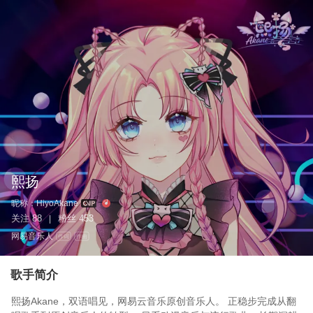
熙扬
昵称：
HiyoAkane
关注
88
粉丝
453
|
网易音乐人
作词
作曲
歌手简介
熙扬Akane，双语唱见，网易云音乐原创音乐人。 正稳步完成从翻