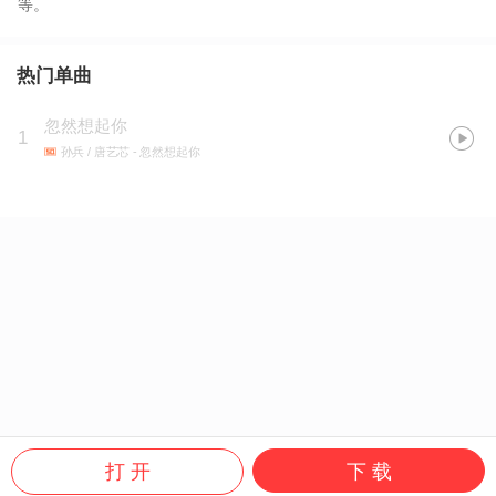
等。
热门单曲
忽然想起你
1
孙兵 / 唐艺芯
- 忽然想起你
打 开
下 载