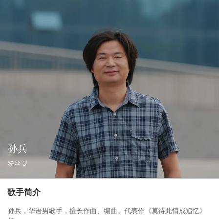
孙兵
粉丝
3
歌手简介
孙兵，华语男歌手，擅长作曲、编曲。代表作《莫待此情成追忆》