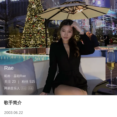
Rae
昵称：
蕊聪Rae
关注
23
粉丝
515
|
网易音乐人
作词
作曲
歌手简介
2003.06.22