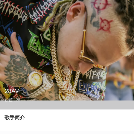
28AV
粉丝
128
歌手简介