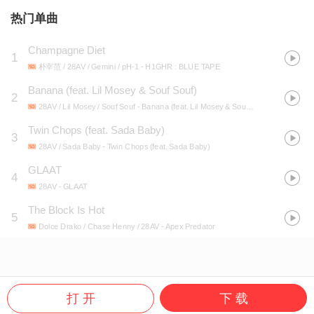
热门单曲
Champagne Diet
1
朴宰范 / 28AV / Gemini / pH-1
- H1GHR : BLUE TAPE
Banana (feat. Lil Mosey & Souf Souf)
2
28AV / Lil Mosey / Souf Souf
- Banana (feat. Lil Mosey & Souf Souf)
Twin Chops (feat. Sada Baby)
3
28AV / Sada Baby
- Twin Chops (feat. Sada Baby)
GLAAT
4
28AV
- GLAAT
The Block Is Hot
5
Dolce Drako / Chase Henny / 28AV
- Apex Predator
打 开
下 载