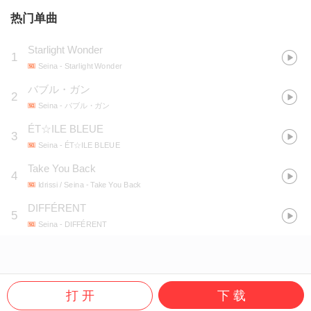
热门单曲
Starlight Wonder
1
Seina
- Starlight Wonder
バブル・ガン
2
Seina
- バブル・ガン
ÉT☆ILE BLEUE
3
Seina
- ÉT☆ILE BLEUE
Take You Back
4
Idrissi / Seina
- Take You Back
DIFFÉRENT
5
Seina
- DIFFÉRENT
打 开
下 载