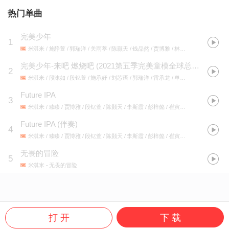
热门单曲
完美少年
1
米淇米 / 施静萱 / 郭瑞洋 / 关雨葶 / 陈颢天 / 钱品然 / 贾博雅 / 林贤政
- 完美少年
完美少年-来吧 燃烧吧
(
2021第五季完美童模全球总决赛主题曲
2
米淇米 / 段沫如 / 段钇萱 / 施承妤 / 刘芯语 / 郭瑞洋 / 雷承龙 / 单一轩
- 完美少年 - 
Future IPA
3
米淇米 / 臻臻 / 贾博雅 / 段钇萱 / 陈颢天 / 李斯霞 / 彭梓懿 / 崔寅舜
- Future IPA
Future IPA (伴奏)
4
米淇米 / 臻臻 / 贾博雅 / 段钇萱 / 陈颢天 / 李斯霞 / 彭梓懿 / 崔寅舜
- Future IPA
无畏的冒险
5
米淇米
- 无畏的冒险
打 开
下 载