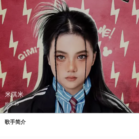
米淇米
粉丝
13
歌手简介