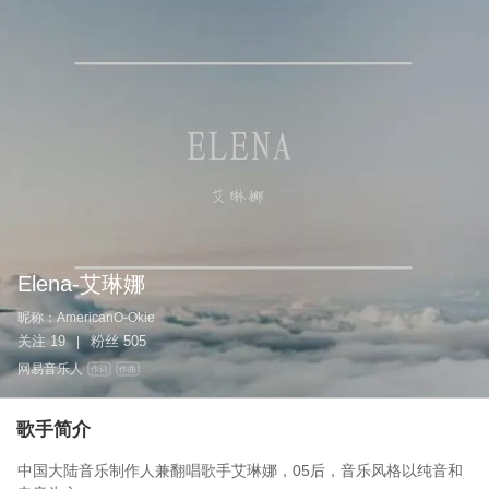
Elena-艾琳娜
昵称：
AmericanO-Okie
关注
19
粉丝
505
|
网易音乐人
作词
作曲
歌手简介
中国大陆音乐制作人兼翻唱歌手艾琳娜，05后，音乐风格以纯音和