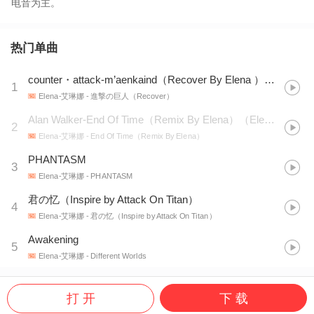
电音为主。
热门单曲
counter・attack-m’aenkaind（Recover By Elena ）（翻自 澤野弘之）
1
Elena-艾琳娜
- 進撃の巨人（Recover）
Alan Walker-End Of Time（Remix By Elena）（Elena-艾琳娜 remix）
2
Elena-艾琳娜
- End Of Time（Remix By Elena）
PHANTASM
3
Elena-艾琳娜
- PHANTASM
君の忆（Inspire by Attack On Titan）
4
Elena-艾琳娜
- 君の忆（Inspire by Attack On Titan）
Awakening
5
Elena-艾琳娜
- Different Worlds
打 开
下 载