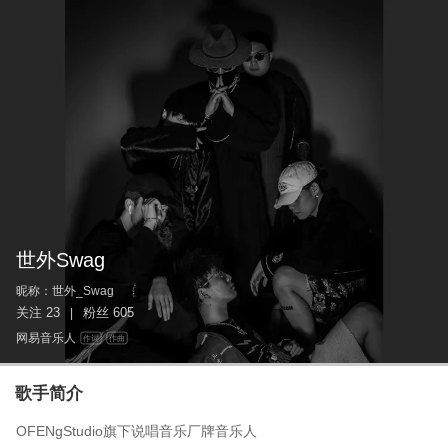
世外Swag
昵称：
世外_Swag
关注
23
粉丝
605
|
网易音乐人
作词
作曲
歌手简介
OFENgStudio旗下说唱音乐厂牌音乐人