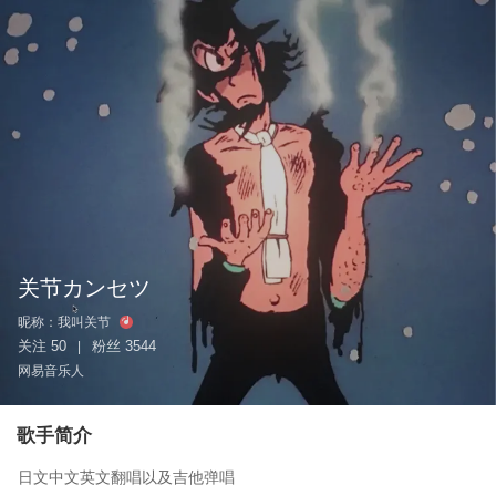
关节カンセツ
昵称：
我叫关节
关注
50
粉丝
3544
|
网易音乐人
歌手简介
日文中文英文翻唱以及吉他弹唱