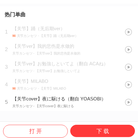
热门单曲
【关节】踊（无后期ver）
1
关节カンセツ
- 【关节】踊（无后期ver）
【关节ver】我的悲伤是水做的
2
关节カンセツ
- 【关节ver】我的悲伤是水做的
【关节ver】お勉強しといてよ（翻自 ACAね）
3
关节カンセツ
- 【关节ver】お勉強しといてよ
【关节】MILABO
4
关节カンセツ
- 【关节】MILABO
【关节cover】夜に駆ける（翻自 YOASOBI）
5
关节カンセツ
- 【关节cover】夜に駆ける
打 开
下 载