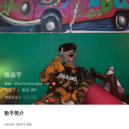
陈振宇
昵称：
ElecTricShockboi
关注
7
粉丝
387
|
网易音乐人
作词
作曲
歌手简介
never don't die