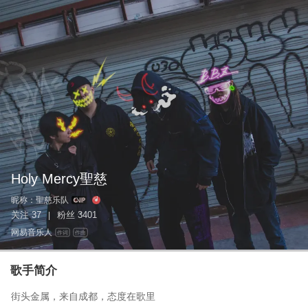
Holy Mercy聖慈
昵称：
聖慈乐队
关注
37
粉丝
3401
|
网易音乐人
作词
作曲
歌手简介
街头金属，来自成都，态度在歌里