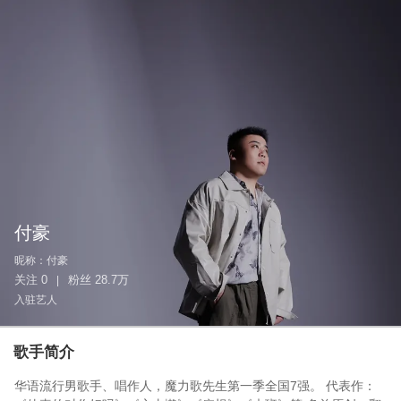
付豪
昵称：
付豪
关注
0
粉丝
28.7万
|
入驻艺人
歌手简介
华语流行男歌手、唱作人，魔力歌先生第一季全国7强。 代表作：