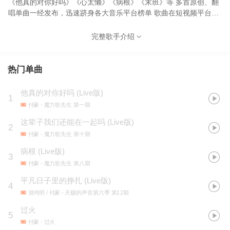
《他真的对你好吗》《心太懒》《病根》《末班》等 多首原创、翻
唱单曲一经发布，迅速跻身各大音乐平台榜单 歌曲在短视频平台更
是引起小旋风，粉丝自发跟唱，使用，数据傲人。
完整歌手介绍
热门单曲
他真的对你好吗 (Live版)
1
付豪
- 魔力歌先生 第一期
这辈子我们还能在一起吗 (Live版)
2
付豪
- 魔力歌先生 第十期
病根 (Live版)
3
付豪
- 魔力歌先生 第八期
平凡日子里的挣扎 (Live版)
4
游鸿明 / 付豪
- 天赐的声音第六季 第12期
过火
5
付豪
- 过火