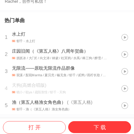
Rachel，合作可私信！
热门单曲
水上灯
1
郁千
- 水上灯
庄园旧闻（《第五人格》八周年贺曲）
2
抓抓冰 / 大门E / 向文涛 / 林簌 / 杜冥鸦 / 水禹 / 棒三狗 / 醉雪 / 令狐襄儿 / 晴愔 / 林牧遥 / 陈砚舟 / 大C / 诺言Jason / 洛劫 / 不是黑籽儿 / 子无余 / 郁千 / 茶了了 / 刘思岑
无限流——原耽无限流作品群像
3
双溪 / 梨苑Marrita / 夏贝壳 / 榛无鱼 / 郁千 / 贰鸭 / 雨柠长歌 / 梨华rika / 陌翎
- 无
天狗(高燃合唱版)
4
晓小 / 聪ya / 疏陌淮愔 / 郁千
- 天狗
渔（第五人格渔女角色曲）
(
《第五人格
)
5
郁千
- 渔（《第五人格》渔女角色曲）
打 开
下 载