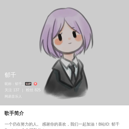
郁千
昵称：
郁千_
关注
137
粉丝
825
|
网易音乐人
歌手简介
一个仍在努力的人。 感谢你的喜欢，我们一起加油！B站ID: 郁千