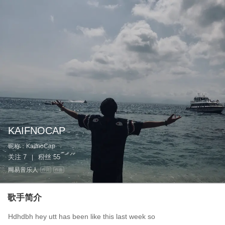
KAIFNOCAP
昵称：
KaifnoCap
关注
7
粉丝
55
|
网易音乐人
作词
作曲
歌手简介
Hdhdbh hey utt has been like this last week so