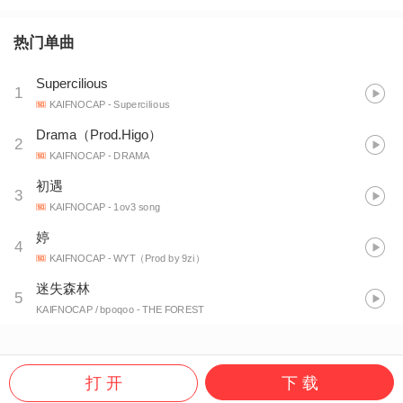
热门单曲
Supercilious
1
KAIFNOCAP
- Supercilious
Drama（Prod.Higo）
2
KAIFNOCAP
- DRAMA
初遇
3
KAIFNOCAP
- 1ov3 song
婷
4
KAIFNOCAP
- WYT（Prod by 9zi）
迷失森林
5
KAIFNOCAP / bpoqoo
- THE FOREST
打 开
下 载