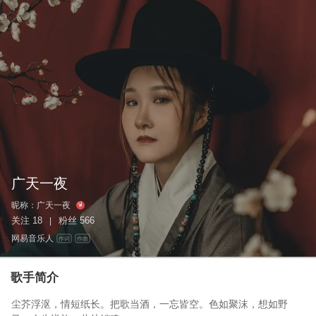
广天一夜
昵称：
广天一夜
关注
18
粉丝
566
|
网易音乐人
作词
作曲
歌手简介
尘芥浮沤，情短纸长。把歌当酒，一忘皆空。色如聚沫，想如野