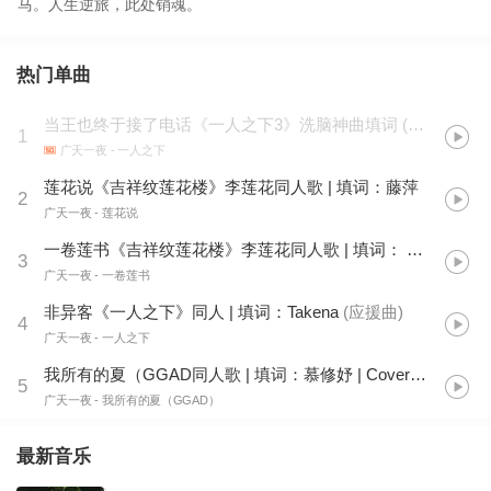
马。人生逆旅，此处销魂。
热门单曲
当王也终于接了电话《一人之下3》洗脑神曲填词
(
翻自 藤新 
1
广天一夜
- 一人之下
莲花说《吉祥纹莲花楼》李莲花同人歌 | 填词：藤萍
2
广天一夜
- 莲花说
一卷莲书《吉祥纹莲花楼》李莲花同人歌 | 填词： 挽云弄月
3
广天一夜
- 一卷莲书
非异客《一人之下》同人 | 填词：Takena
(
应援曲
)
4
广天一夜
- 一人之下
我所有的夏（GGAD同人歌 | 填词：慕修妤 | Cover：ヤキモチ）
5
广天一夜
- 我所有的夏（GGAD）
最新音乐