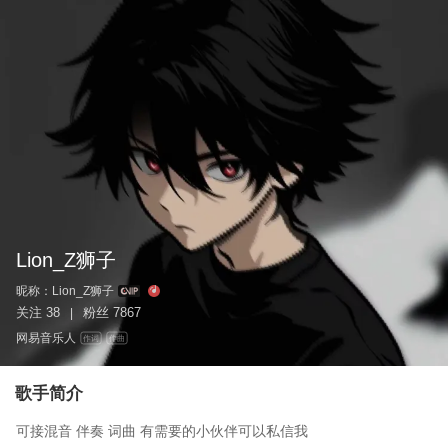
Lion_Z狮子
昵称：
Lion_Z狮子
关注
38
粉丝
7867
|
网易音乐人
作词
作曲
歌手简介
可接混音 伴奏 词曲 有需要的小伙伴可以私信我