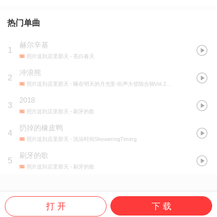
热门单曲
赫尔辛基
1
照片送到店里那天
- 苍白春天
冲浪熊
2
照片送到店里那天
- 睡在明天的月光里-街声大登陆合辑Vol.2月黄篇
2018
3
照片送到店里那天
- 刷牙的歌
扔掉的橡皮鸭
4
照片送到店里那天
- 洗浴时间ShoweringTiming
刷牙的歌
5
照片送到店里那天
- 刷牙的歌
打 开
下 载