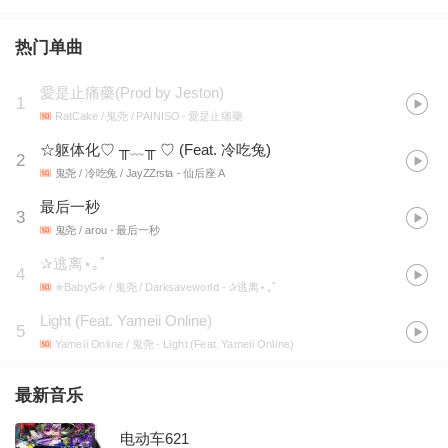
热门单曲
愛是止痛藥(Prod by Jeston)
1
RatCake / 鬼尧 / PAINISO
- 愛是止痛藥
☆躯体化♡ ╥﹏╥ ♡ (Feat. 冷吃兔)
2
鬼尧 / 冷吃兔 / JayZZrsta
- 仙后座 A
最后一秒
3
鬼尧 / arou
- 最后一秒
✰逃离⋆｡ﾟ
4
✯BabyG✯ / 鬼尧 / Darksaveworld
- ✰逃离⋆｡ﾟ
Light (Feat. Yameii Online)
5
Yameii Online / 鬼尧
- Light (Feat. Yameii Online)
最新音乐
电动车621