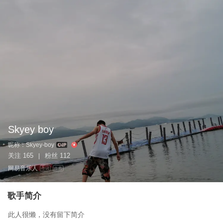
Skyey boy
昵称：
Skyey-boy
关注
165
粉丝
112
|
网易音乐人
作词
作曲
歌手简介
此人很懒，没有留下简介