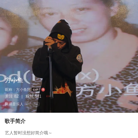
方小鱼
昵称：
方小鱼阿
关注
82
粉丝
541
|
网易音乐人
作词
作曲
歌手简介
艺人暂时没想好简介哦～