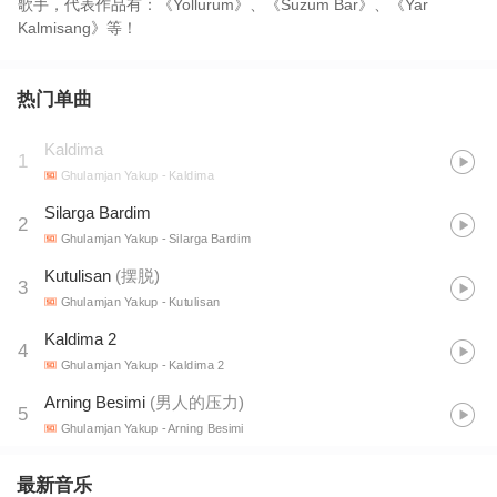
歌手，代表作品有：《Yollurum》、《Suzum Bar》、《Yar
Kalmisang》等！
热门单曲
Kaldima
1
Ghulamjan Yakup
- Kaldima
Silarga Bardim
2
Ghulamjan Yakup
- Silarga Bardim
Kutulisan
(
摆脱
)
3
Ghulamjan Yakup
- Kutulisan
Kaldima 2
4
Ghulamjan Yakup
- Kaldima 2
Arning Besimi
(
男人的压力
)
5
Ghulamjan Yakup
- Arning Besimi
最新音乐